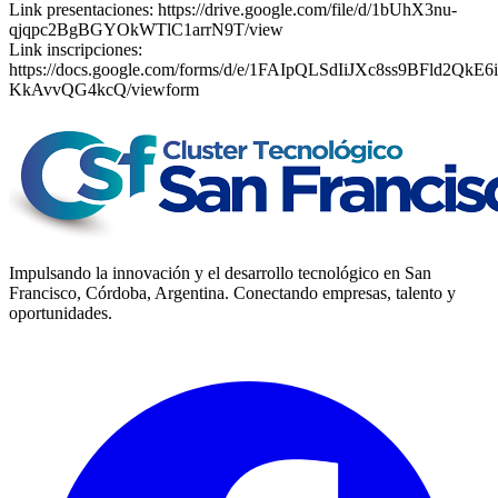
Link presentaciones: https://drive.google.com/file/d/1bUhX3nu-
qjqpc2BgBGYOkWTlC1arrN9T/view
Link inscripciones:
https://docs.google.com/forms/d/e/1FAIpQLSdIiJXc8ss9BFld2Qk
KkAvvQG4kcQ/viewform
Impulsando la innovación y el desarrollo tecnológico en San
Francisco, Córdoba, Argentina. Conectando empresas, talento y
oportunidades.