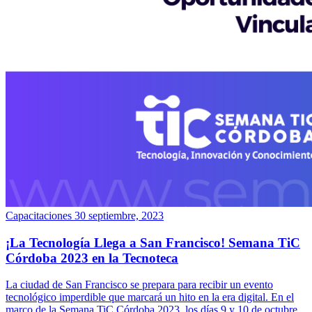
Capacitaciones
30 septiembre, 2023
¡La Tecnología Llega a San Francisco! Semana TiC
Córdoba 2023 en la Tecnoteca
La ciudad de San Francisco se prepara para recibir un evento
tecnológico imperdible que marcará un hito en la era digital. En el
marco de la Semana TiC Córdoba 2023, los días 9 y 10 de octubre,